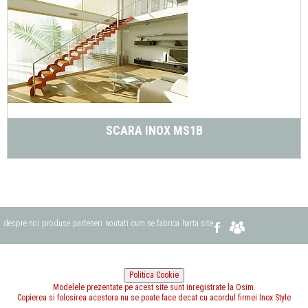
SCARA INOX MS1B
despre noi
produse
parteneri
noutati
cum se fabrica
harta site
Modelele prezentate pe acest site sunt inregistrate la Osim.
Copierea si folosirea acestora nu se poate face decat cu acordul firmei Inox Style