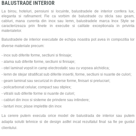
BALUSTRADE INTERIOR
La birou, hoteluri, pensiuni s
i
locuinte, balustradele de interior confera lux,
eleganta si rafinament. Fie ca vorbim de balustrade cu sticla sau geam,
cabluri, mana curenta din inox sau lemn, balustradele marca Inox Style se
caracterizeaza prin finete in executie si calitate exceptionala in privinta
materialelor.
Balustradele
de interior
executate de echipa noastra pot avea in compozitia lor
diverse materiale precum:
- inox sub diferite forme, sectiuni si finisaje;
- alama sub diferite forme, sectiuni si finisaje;
- otel laminat vopsit in camp electrostatic sau cu vopsea alchidica;
- lemn de stejar stratificat sub diferite insertii, forme, sectiuni si nuante de culori;
- geam laminat sau securizat in diverse forme, finisari si prelucrari;
- policarbonat celular, compact sau stiplex;
- vitralii sub diferite forme si nuante de culori;
- cabluri din inox si sisteme de prindere sau intindere;
- lanturi inox; plase impletite din inox
La cerere putem executa orice model de balustrada de interior sau putem
adapta solutii tehnice si de design astfel incat rezultatul final sa fie pe gustul
clientului.