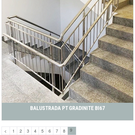
BALUSTRADA PT GRADINITE BI67
(current)
9
<
1
2
3
4
5
6
7
8